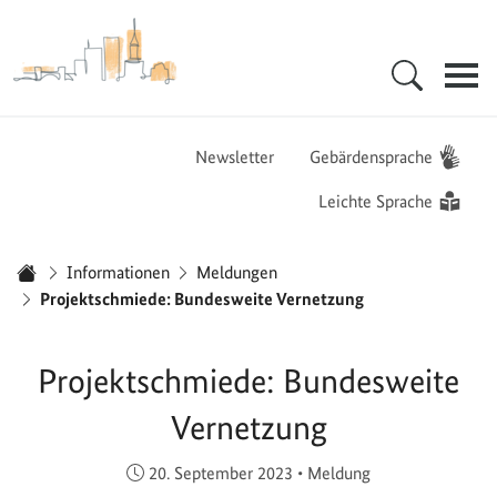
Zur Startseite - BGZ - Bundesamt für Migration und Flüchtlinge
Hauptnavigation
Newsletter
Gebärdensprache
Leichte Sprache
Sie sind hier:
Informationen
Meldungen
Startseite
Projektschmiede: Bundesweite Vernetzung
Projektschmiede: Bundesweite
Vernetzung
Veröffentlicht am:
20. September 2023
•
Meldung