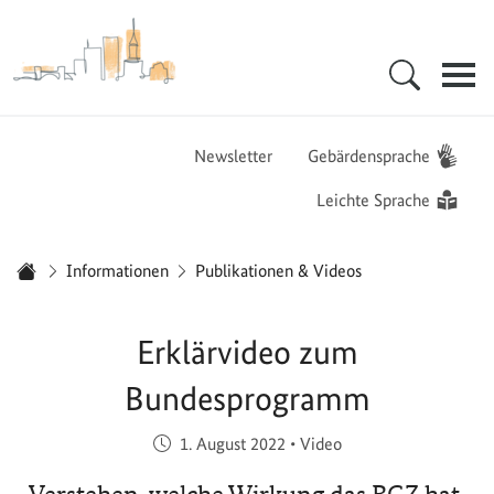
Zur Startseite - BGZ - Bundesamt für Migration und Flüchtlinge
Hauptnavigation
Newsletter
Gebärdensprache
Leichte Sprache
Sie sind hier:
Informationen
Publikationen & Videos
Startseite
Erklärvideo zum
Bundesprogramm
Veröffentlicht am:
1. August 2022
•
Video