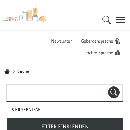
Zur Startseite - BGZ - Bundesamt für Migration und Flüchtlinge
Hauptnavigation
Newsletter
Gebärdensprache
Leichte Sprache
Sie sind hier:
Suche
Startseite
Suchbegriff(e)
SUCHE
8 ERGEBNISSE
FILTER EINBLENDEN