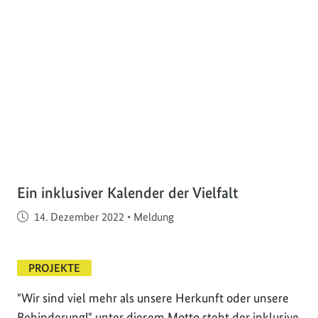
Ein inklusiver Kalender der Vielfalt
Veröffentlicht am
14. Dezember 2022
•
Meldung
PROJEKTE
"Wir sind viel mehr als unsere Herkunft oder unsere
Behinderung!" unter diesem Motto steht der inklusive