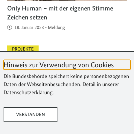
Only Human – mit der eigenen Stimme
Zeichen setzen
Veröffentlicht am
18. Januar 2023
•
Meldung
PROJEKTE
Das Projekt "Only Human" bringt junge Menschen
Hinweis zur Verwendung von Cookies
unterschiedlicher Herkunft zusammen. Im
Die Bundesbehörde speichert keine personenbezogenen
Vordergrund stehen ihre Erlebnisse mit
Daten der Webseitenbesuchenden. Detail in unserer
Diskriminierung und Rassismus und ihre Vorstellung
Datenschutzerklärung.
von einem Miteinander über politische und
gesellschaftliche Grenzen hinweg.…
VERSTANDEN