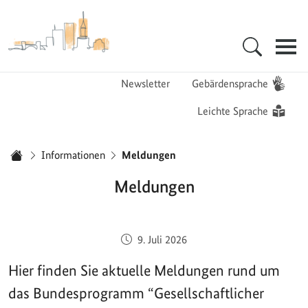
Zur Startseite - BGZ - Bundesamt für Migration und Flüchtlinge
Hauptnavigation
Newsletter
Gebärdensprache
Leichte Sprache
Sie sind hier:
Informationen
Meldungen
Startseite
Meldungen
Veröffentlicht am:
9. Juli 2026
Hier finden Sie aktuelle Meldungen rund um
das Bundesprogramm “Gesellschaftlicher