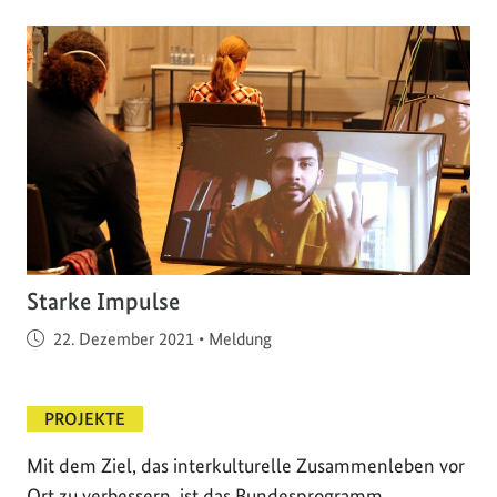
Starke Impulse
Veröffentlicht am
22. Dezember 2021
•
Meldung
PROJEKTE
Mit dem Ziel, das interkulturelle Zusammenleben vor
Ort zu verbessern, ist das Bundesprogramm